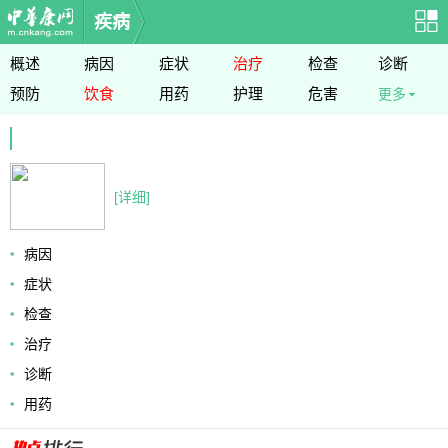
疾病
概述
病因
症状
治疗
检查
诊断
预防
饮食
用药
护理
危害
更多
[详细]
病因
症状
检查
治疗
诊断
用药