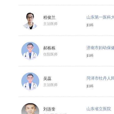
程俊兰
主治医师
妇科
济南市妇幼保
郝栋栋
住院医师
妇科
菏泽市牡丹人
吴蕊
主治医师
妇科
山东省立医院
刘连奎