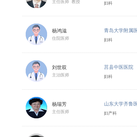
主任医师 教授
妇科
青岛大学附属
杨鸿滋
住院医师
妇科
莒县中医医院
刘世双
主治医师
妇科
山东大学齐鲁
杨瑞芳
主任医师
妇产科