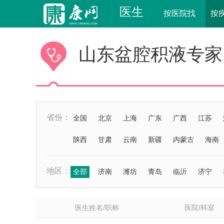
医生
按医院找
按
山东盆腔积液专家
省份：
全国
北京
上海
广东
广西
江苏
陕西
甘肃
云南
新疆
内蒙古
海南
地区：
全部
济南
潍坊
青岛
临沂
济宁
医生姓名/职称
医院/科室