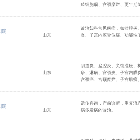
殖细胞瘤、宫颈糜烂、更年期
临床经验。
诊治妇科常见疾病，如盆腔炎
医院
山东
炎、子宫内膜异位症、功能性
阴道炎、盆腔炎、尖锐湿疣、
山东
疹、淋病、宫颈炎、子宫内膜
宫颈癌、宫颈糜烂、子宫肌瘤
宫内膜异位症、输卵管堵塞、
征、卵巢肿瘤、不孕、过期妊
病、妊娠期心脏病、妊娠合并
遗传咨询，产前诊断，重复流
医院
肺结核，妊娠呕吐、妊娠高血
山东
病多发病的诊治。
产、早产、胎位不正、胎盘前
胎盘粘连、子宫脱垂、子宫破
力、产后出血、产后虚脱、羊
少、羊水过多等。