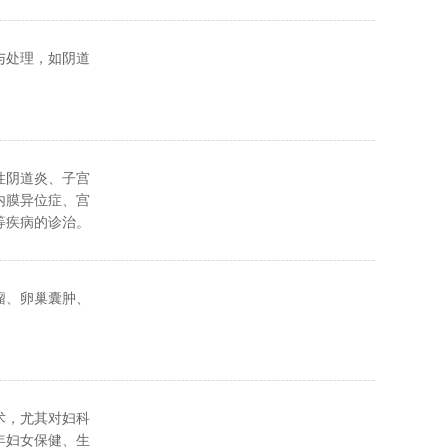
硬化术；7、
与处理，如阴道
皮胃造瘘术；9、
微波/激光/冷
性阴道炎、子宫
内膜异位症、宫
等疾病的诊治。
瘤、卵巢囊肿、
术，尤其对妇科
年妇女保健、生