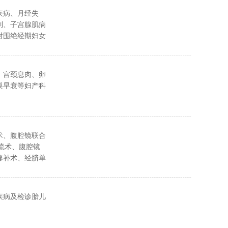
疾病、月经失
制、子宫腺肌病
对围绝经期妇女
防治有丰富的临
、宫颈息肉、卵
巢早衰等妇产科
术、腹腔镜联合
流术、腹腔镜
修补术、经脐单
除术、腹腔镜探
孔修补术及腹腔
1、一般部位的
疾病及检诊胎儿
腹腔、盆腔置管
肿穿刺引流术；
经皮注射无水