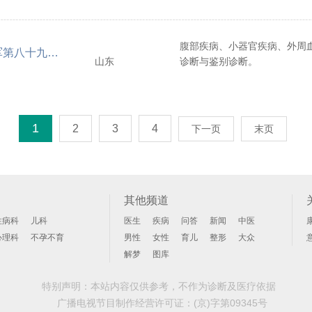
其他疑难病症：针对干眼飞蚊
症、更年期综合征及男性不育
眠嗜睡、焦虑抑郁、毛囊炎、
科疾病的治疗亦有颇深的造诣
痉挛等疑难问题，通过个性化
腹部疾病、小器官疾病、外周
案，为患者提供针对性诊疗。
中国人民解放军第八十九医院
山东
诊断与鉴别诊断。
1
2
3
4
下一页
末页
其他频道
性病科
儿科
医生
疾病
问答
新闻
中医
心理科
不孕不育
男性
女性
育儿
整形
大众
解梦
图库
特别声明：本站内容仅供参考，不作为诊断及医疗依据
广播电视节目制作经营许可证：
(京)字第09345号