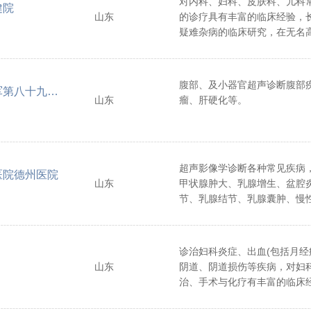
对内科、妇科、皮肤科、儿科
健院
山东
的诊疗具有丰富的临床经验，
疑难杂病的临床研究，在无名
痛、各种肿瘤、肝病、肾病、
溃疡的治疗上具有独到之处。
面，针对妇科慢性炎症、盆腔
腹部、及小器官超声诊断腹部
中国人民解放军第八十九医院
腰椎间盘突出、颈椎病、膝关
山东
瘤、肝硬化等。
药不显著者，依据病人体质，
患处，施以雷火灸，起到事半
超声影像学诊断各种常见疾病
医院德州医院
山东
甲状腺肿大、乳腺增生、盆腔
节、乳腺结节、乳腺囊肿、慢
积液、盆腔粘连等。
诊治妇科炎症、出血(包括月经
山东
阴道、阴道损伤等疾病，对妇
治、手术与化疗有丰富的临床