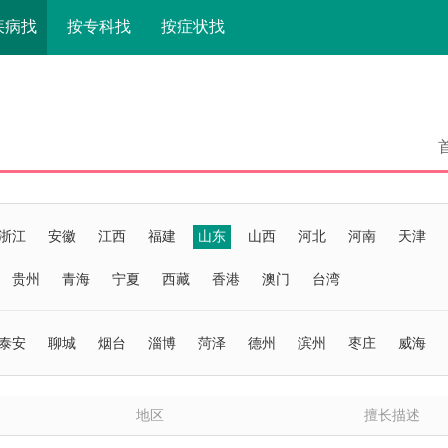
疾病找
按专科找
按症状找
浙江
安徽
江西
福建
山东
山西
河北
河南
天津
贵州
青海
宁夏
西藏
香港
澳门
台湾
泰安
聊城
烟台
淄博
菏泽
德州
滨州
枣庄
威海
地区
擅长描述