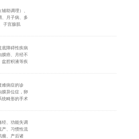
（辅助调理）、
调、月子病、多
、子宫腺肌
年期综合征等，
手，结合外治疗
类疾病：擅长诊
盆底障碍性疾病
叉神经痛、颈椎
内膜癌、月经不
脱、膝关节退
、盆腔积液等疾
性脊柱炎、崴脚
晕、面瘫、面肌
医外治有效缓解
疑难病症的诊
代谢类疾病：外
内膜异位症，卵
萎缩性，伴烧心
系统畸形的手术
溏、高血压/
颤/早搏/心律
钙化、漏尿、焦
等，兼顾脏腑功
痛经、功能失调
腠理疾患：风寒
流产、习惯性流
、皮肤瘙痒等。
肌瘤、产后诸