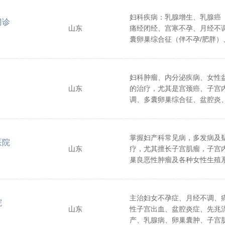
妇科疾病：乳腺增生、乳腺癌
门诊
山东
痛经闭经、宫寒不孕、月经不
囊卵巢综合征（伴不孕/肥胖）
症、卵巢囊肿、盆腔积液、更
注重从调理气血、平衡脏腑入
法改善妇科病症。疼痛与神经
妇科肿瘤、内分泌疾病、女性
疗带状疱疹及后遗神经痛、三
山东
的治疗，尤其是宫颈癌、子宫
病、肩周炎、腰椎间盘突出/滑
调、多囊卵巢综合征、盆腔炎
行性病变、半月板撕裂、强直
病。
综合征、头痛偏头痛、头晕眩
痉挛、腕管综合征等，通过中
掌握妇产科常见病，多发病及
疼痛、改善神经功能。脏腑与
医院
山东
疗，尤其擅长子宫肌瘤，子宫
治胃炎（含浅表性、糜烂性、
巢良恶性肿瘤及各种女性生殖
反酸）、肺磨玻璃结节、便秘便
治疗。
低血压/血压不稳、冠心病（伴房
不齐）、失眠嗜睡前列腺肥大
虑抑郁、帕金森、特发性震颤
主治妇女不孕症、月经不调、
院
能调理与代谢平衡改善。皮肤
山东
性子宫出血、盆腔炎症、先兆
湿邪郁闭肌肤所致之慢性湿疹
产、乳腺病、卵巢囊肿、子宫