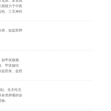
常见病、多发病
长期致力于中医
高热、三叉神经
皮肤疾病、口腔
在中医外治方
炎、盆腔积液、
疾病，如盆腔肿
节腔积液等内服
辨证处方，外敷
功倍的疗效。
，如甲状腺瘤、
炎、甲状腺结
性盆腔炎、盆腔
病)、先天性无
科各类肿瘤的诊
经验。