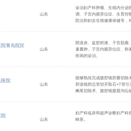
诊治妇产科肿瘤、生殖内分泌
山东
调、子宫内膜异位症、生育控
防治和妇女生殖健康保健等，
性激素替代治疗和骨质疏松症
床经验。
阴道炎、盆腔积液、子宫肌瘤
医院青岛院区
山东
巢囊肿、子宫内膜异位症、卵
疾病的诊治。
能够熟练完成腹腔镜胆囊切除
民医院
山东
胆道镜胆总管切开取石+T管引
阑尾切除术、腹腔镜腹股沟疝
孔腹腔镜阑尾切除术、胆囊切
查术、腹腔镜胃、十二指肠穿
镜胃肠手术等。超声介入手术
妇产科临床和超声诊断妇产科
医院
经皮穿刺活检术；2、胸腔、
山东
畸形。
引流术；3、各部位脓肿、囊
4、经皮瘤内注入药物术；5、