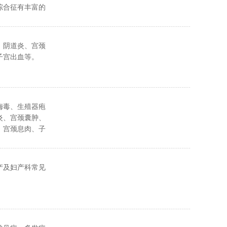
综合征有丰富的
、阴道炎、宫颈
子宫出血等。
梅毒、生殖器疱
炎、宫颈囊肿、
、宫颈息肉、子
多囊卵巢综合
娠、妊娠期糖尿
甲亢、妊娠合并
产及妇产科常见
压、流产、难
置、胎盘植入、
裂、子宫收缩乏
水栓塞、羊水过