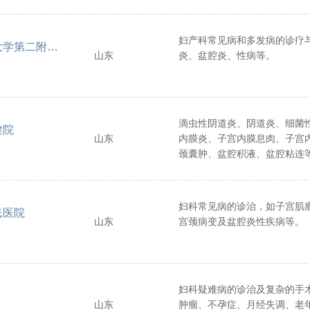
酒精治疗肿瘤术；6、肝肾囊肿
经皮穿刺（胆囊）胆汁引流术
妇产科常见病和多发病的诊疗
（PTCD/PTGBD）；8、经
山东第一医科大学第二附属医院
山东
炎、盆腔炎、性病等。
经皮穿刺肿瘤物理消融术（射频/
冻）10、经皮肾造瘘。
滴虫性阴道炎、阴道炎、细菌
健院
山东
内膜炎、子宫内膜息肉、子宫
颈囊肿、盆腔积液、盆腔粘连
妇科常见病的诊治，如子宫肌
民医院
山东
宫颈病变及盆腔炎性疾病等。
妇科疑难病的诊治及复杂的手
山东
肿瘤、不孕症、月经失调、老