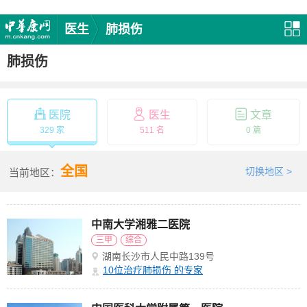
医生
肺损伤
肺损伤
医院
医生
文章
329 家
511 名
0 篇
全国
切换地区 >
当前地区：
中南大学湘雅二医院
三甲
综合
湖南长沙市人民中路139号
10
位治疗肺损伤 的专家