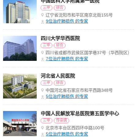
中国医科大学附属第一医院
三甲
综合
辽宁省沈阳市和平区南京北街155号
9
位治疗肺损伤 的专家
四川大学华西医院
三甲
综合
四川省成都市武侯区国学巷37号（华西院区）
7
位治疗肺损伤 的专家
河北省人民医院
三甲
综合
中国河北省石家庄市和平西路348号
5
位治疗肺损伤 的专家
中国人民解放军总医院第五医学中心
三甲
传染病
北京市丰台区西四环中路100号
5
位治疗肺损伤 的专家