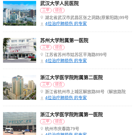
武汉大学人民医院
三甲
综合
湖北省武汉市武昌区张之洞路(原紫阳路)99号
解放路238号
4
位治疗肺损伤 的专家
苏州大学附属第一医院
三甲
综合
江苏省苏州市姑苏区平海路899号
4
位治疗肺损伤 的专家
浙江大学医学院附属第二医院
三甲
综合
浙江省杭州市上城区解放路88号（解放路院
区）
4
位治疗肺损伤 的专家
浙江大学医学院附属第一医院
三甲
综合
杭州市庆春路79号
4
位治疗肺损伤 的专家