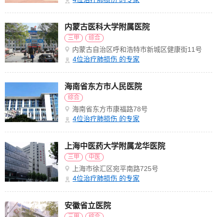
内蒙古医科大学附属医院
三甲
综合
内蒙古自治区呼和浩特市新城区健康街11号
4
位治疗肺损伤 的专家
海南省东方市人民医院
综合
海南省东方市康福路78号
4
位治疗肺损伤 的专家
上海中医药大学附属龙华医院
三甲
中医
上海市徐汇区宛平南路725号
4
位治疗肺损伤 的专家
安徽省立医院
三甲
综合