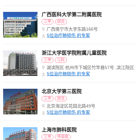
广西医科大学第二附属医院
三甲
综合
广西南宁市大学东路166号
5
位治疗肺损伤 的专家
浙江大学医学院附属儿童医院
三甲
儿科
湖滨院区:杭州市下城区竹竿巷57号 ,滨江院区:
滨江经济开发区滨盛路3333号
5
位治疗肺损伤 的专家
北京大学第三医院
三甲
综合
北京海淀区花园北路49号
5
位治疗肺损伤 的专家
上海市肺科医院
三甲
传染病