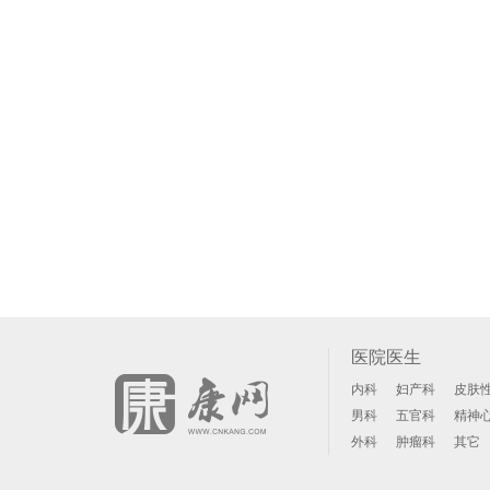
医院医生
内科
妇产科
皮肤
男科
五官科
精神
外科
肿瘤科
其它