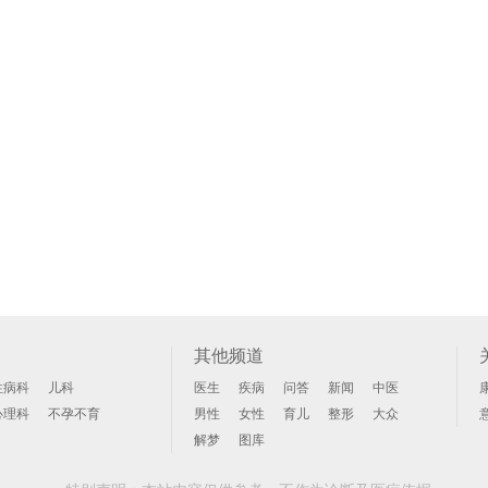
其他频道
性病科
儿科
医生
疾病
问答
新闻
中医
心理科
不孕不育
男性
女性
育儿
整形
大众
解梦
图库