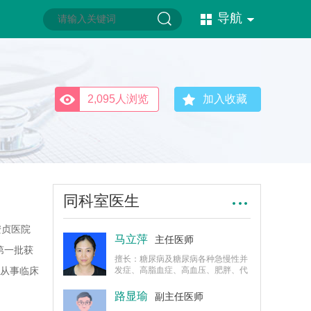
导航
2,095人浏览
加入收藏
同科室医生
安贞医院
马立萍
主任医师
第一批获
擅长：糖尿病及糖尿病各种急慢性并
。从事临床
发症、高脂血症、高血压、肥胖、代
谢综合征、高尿酸血症、甲状腺疾病
等的诊治，以及糖尿病围手术期血糖
路显瑜
副主任医师
控制。