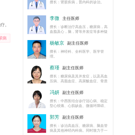
擅长：肾脏疾病，普内科的诊治。
李微
主任医师
治疗。
擅长：诊断治疗高血压，糖尿病，高
血脂及心，脑，肾等并发症等多种疑
难杂症。
尿病
杨敏京
副主任医师
擅长：神经科、全科医学、医学管
理。
蔡瑾
副主任医师
擅长：糖尿病及其并发症，以及高血
压病、高脂血症、高尿酸血症、骨质
疏松症、慢性胃炎、消化道溃疡的诊
治以及内科系统慢性病的综合治疗。
冯妍
副主任医师
擅长：中西医结合诊疗冠心病、稳定
型心绞痛、心肌缺血、微循环障碍、
神经官能症、高血压、低血压、消化
系统不适、口腔溃疡、外感疾病、多
郭芳
副主任医师
汗症、乏力症、失眠、更年期综合
征、闭经、痛经、白带增多等多种内
擅长：诊治高血压、糖尿病、脑血管
科、妇科疾病。
病及其他神经内科病。同时致力于一