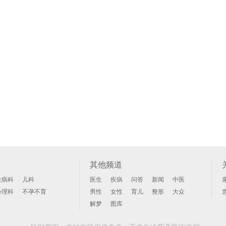
其他频道
性病科
儿科
医生
疾病
问答
新闻
中医
心理科
不孕不育
男性
女性
育儿
整形
大众
解梦
图库