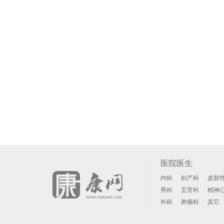
医院医生
内科
妇产科
皮肤
男科
五官科
精神
外科
肿瘤科
其它