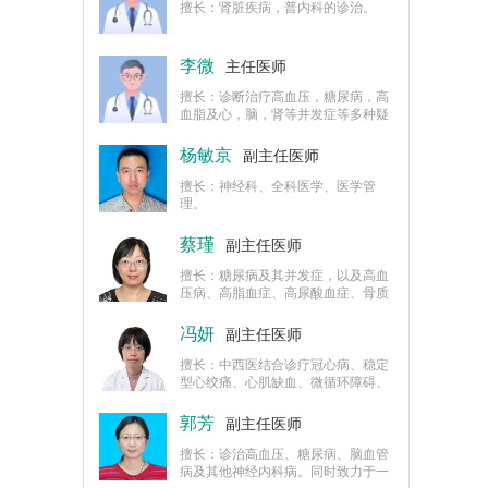
擅长：肾脏疾病，普内科的诊治。
李微
主任医师
擅长：诊断治疗高血压，糖尿病，高
血脂及心，脑，肾等并发症等多种疑
难杂症。
杨敏京
副主任医师
擅长：神经科、全科医学、医学管
理。
蔡瑾
副主任医师
擅长：糖尿病及其并发症，以及高血
压病、高脂血症、高尿酸血症、骨质
疏松症、慢性胃炎、消化道溃疡的诊
治以及内科系统慢性病的综合治疗。
冯妍
副主任医师
擅长：中西医结合诊疗冠心病、稳定
型心绞痛、心肌缺血、微循环障碍、
神经官能症、高血压、低血压、消化
系统不适、口腔溃疡、外感疾病、多
郭芳
副主任医师
汗症、乏力症、失眠、更年期综合
征、闭经、痛经、白带增多等多种内
擅长：诊治高血压、糖尿病、脑血管
科、妇科疾病。
病及其他神经内科病。同时致力于一