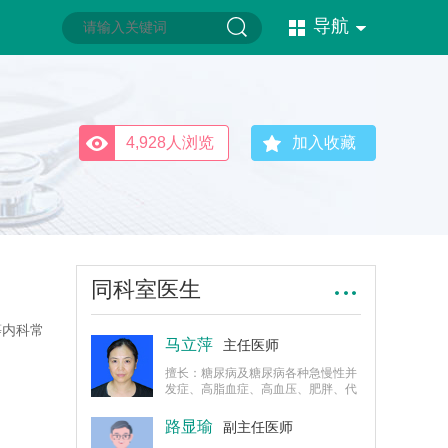
导航
4,928人浏览
加入收藏
同科室医生
等内科常
马立萍
主任医师
擅长：糖尿病及糖尿病各种急慢性并
发症、高脂血症、高血压、肥胖、代
谢综合征、高尿酸血症、甲状腺疾病
等的诊治，以及糖尿病围手术期血糖
路显瑜
副主任医师
控制。