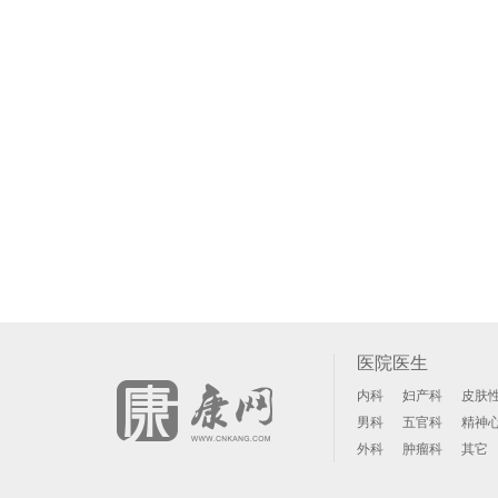
医院医生
内科
妇产科
皮肤
男科
五官科
精神
外科
肿瘤科
其它