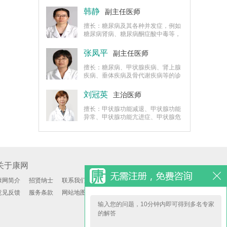
死，擅长老年糖尿病及并发症的诊断
与治疗，例如糖尿病肾病。
韩静
副主任医师
擅长：糖尿病及其各种并发症，例如
糖尿病肾病、糖尿病酮症酸中毒等，
甲状腺疾病、肾上腺疾病、下丘脑、
垂体疾病的诊治。
张凤平
副主任医师
擅长：糖尿病、甲状腺疾病、肾上腺
疾病、垂体疾病及骨代谢疾病等的诊
治方法，特别是对糖尿病急慢性并发
症的诊治及甲状腺危象、垂体危象、
刘冠英
主治医师
肾上腺危象的救治积累了丰富的临床
经验。
擅长：甲状腺功能减退、甲状腺功能
异常、甲状腺功能亢进症、甲状腺危
象、糖尿病、糖尿病性昏迷、糖尿病
性白内障、糖尿病肾病等疾病诊治。
关于康网
康网简介
招贤纳士
联系我们
意见反馈
服务条款
网站地图