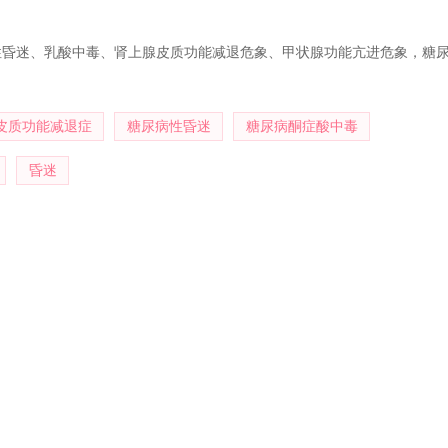
性昏迷、乳酸中毒、肾上腺皮质功能减退危象、甲状腺功能亢进危象，糖
皮质功能减退症
糖尿病性昏迷
糖尿病酮症酸中毒
昏迷