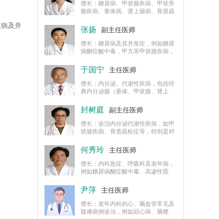
擅长：糖尿病、甲状腺疾病、甲状旁
腺疾病、垂体病、肾上腺病、骨质疏
松等，在以上方面进行了大量临床研
尿病及并
究，尤其在糖尿病及其并发症的预防
张扬
副主任医师
和治疗上，积累了丰富的临床经验。
擅长：糖尿病及其并发症，例如糖尿
病酮症酸中毒，甲亢等甲状腺疾病，
肾上腺疾病、垂体疾病、骨质疏松症
等内分泌科疾病的诊治。
于国宁
主任医师
擅长：内分泌、代谢性疾病，包括经
典内分泌腺（垂体、甲状腺、肾上
腺）代谢病，常染色体和性染色体疾
病的诊断和治疗，例如21-三体综合
封树庭
副主任医师
征、特纳综合征。
擅长：诊治内分泌代谢性疾病，如甲
状腺疾病、骨质疏松症等，特别是对
糖尿病及其合并症的诊治积累了十分
丰富的临床经验。
何秀玲
主任医师
擅长：内科急症、呼吸科及老年病，
例如糖尿病酮症酸中毒、高渗性昏
迷、乳酸中毒、肾上腺皮质功能减退
危象、甲状腺功能亢进危象，糖尿病
尹萍
主任医师
及并发症的治疗。
擅长：老年内科的心、脑血管常见及
疑难病例诊治，例如冠心病、脑梗