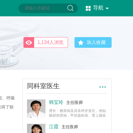
导航
1,134人浏览
加入收藏
同科室医生
症、呼吸
韩宝玲
主任医师
取得了较
擅长：糖尿病及其各种并发症，例如
糖尿病肾病，甲状腺疾病、肾上腺疾
病、下丘脑疾病、骨代谢疾病的诊
治。
江霞
主任医师