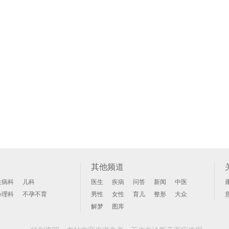
其他频道
性病科
儿科
医生
疾病
问答
新闻
中医
心理科
不孕不育
男性
女性
育儿
整形
大众
解梦
图库