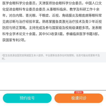
医学会眼科学分会委员，天津医师协会眼科学分会委员，中国人口文
化促进会眼科专业委员会委员 从事眼科临床、教学及科研工作十余
年，对白内障、青光眼、干眼症、近视、角结膜炎及眼底病等眼科常
见病诊断与治疗经验丰富。熟练掌握各类激光治疗技术及青少年近视
防控与矫正策略。主持完成及参与国家级及校局级课题多项。发表眼
科专业学术论文十余篇，其中SCI收录3篇，参编临床医学书籍3部，
获国家专利2项。
*医生信息源自医院官网或医生本人提供，平台更新信息存在时效限制，信息可能出现更新不及
时。
回复快
网上有害信息举报专区
关于我们
预约挂号
极速问诊
Copyright ©
2026
中华康网 版权所有