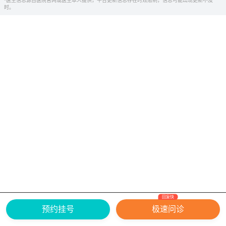
*医生信息源自医院官网或医生本人提供，平台更新信息存在时效限制，信息可能出现更新不及
时。
回复快
网上有害信息举报专区
关于我们
预约挂号
极速问诊
Copyright ©
2026
中华康网 版权所有