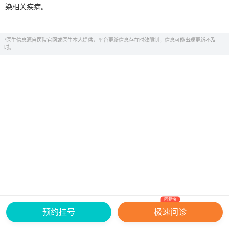
染相关疾病。
*医生信息源自医院官网或医生本人提供，平台更新信息存在时效限制，信息可能出现更新不及
时。
回复快
网上有害信息举报专区
关于我们
预约挂号
极速问诊
Copyright ©
2026
中华康网 版权所有