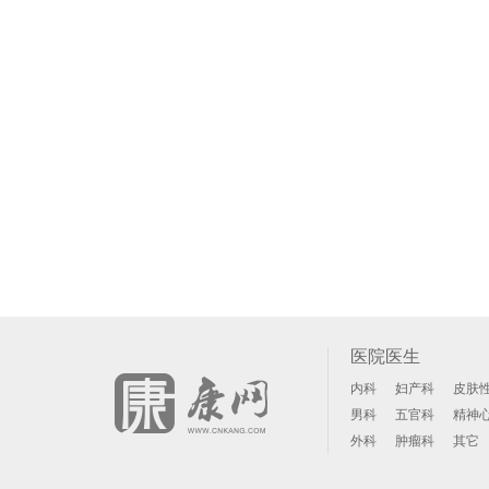
医院医生
内科
妇产科
皮肤
男科
五官科
精神
外科
肿瘤科
其它