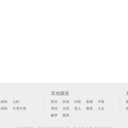
其他频道
性病科
儿科
医生
疾病
问答
新闻
中医
心理科
不孕不育
男性
女性
育儿
整形
大众
解梦
图库