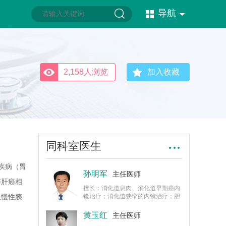
导航
2,158人浏览
加入收藏
同科室医生
疾病（胃
孙明军
主任医师
与肝癌相
擅长：消化道息肉、消化道早期癌内
急慢性胰
镜治疗；消化道狭窄的内镜治疗；胆
总管结石、恶性梗阻性黄疸的内镜治
关性疾
疗。
黄玉红
主任医师