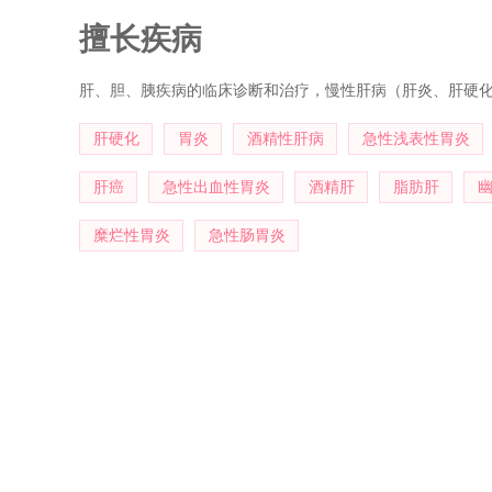
病）的基础和临床研究方面造诣颇深。担任世界胃肠病学会
擅长疾病
学会肝胆协作组委员、辽宁省消化分会副主任委员、辽宁省中
内外发表论文120余篇（其中SCI 3篇）；主编或参编了
肝、胆、胰疾病的临床诊断和治疗，慢性肝病（肝炎、肝硬化
手册》等6部专著；在全国大多数中心城市进行有关脂肪肝和
省、市科技进步奖项，平均每年在省内电视台进行消化科疾病
肝硬化
胃炎
酒精性肝病
急性浅表性胃炎
肝癌
急性出血性胃炎
酒精肝
脂肪肝
糜烂性胃炎
急性肠胃炎