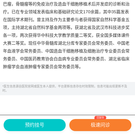
巴瘤，骨髓瘤等的免疫治疗及造血干细胞移植术后并发症的诊断和治
疗。已在专业领域发表临床和基础研究论文170余篇，其中35篇发表
在国际学术期刊。曾主持及作为主要参与者获得国家自然科学基金五
项，主持湖北省自然科学基金两项等。获湖北省及武汉市科技进步奖
各一项，两次获得华中科技大学教学质量二等奖，获全国多媒体课件
大赛二等奖。现任中华骨髓库湖北分库专家委员会常务委员、中国老
年血液学会常务委员、中国造血干细胞移植及细胞治疗专业委员会常
务委员、中国医药教育协会白血病专业委员会常务委员、湖北省临床
肿瘤学会血液肿瘤专家委员会常务委员等。
*医生信息源自医院官网或医生本人提供，平台更新信息存在时效限制，信息可能出现更新不及
时。
回复快
网上有害信息举报专区
关于我们
预约挂号
极速问诊
Copyright ©
2026
中华康网 版权所有