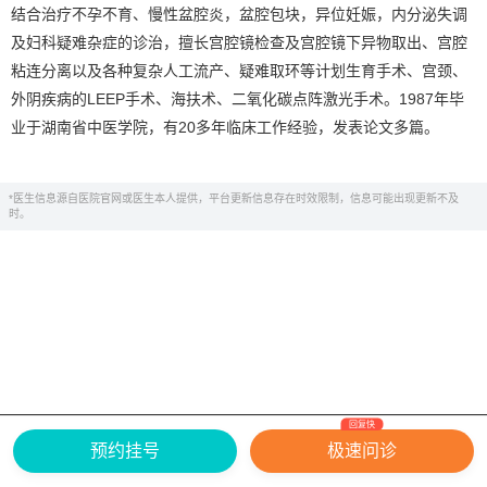
结合治疗不孕不育、慢性盆腔炎，盆腔包块，异位妊娠，内分泌失调
及妇科疑难杂症的诊治，擅长宫腔镜检查及宫腔镜下异物取出、宫腔
粘连分离以及各种复杂人工流产、疑难取环等计划生育手术、宫颈、
外阴疾病的LEEP手术、海扶术、二氧化碳点阵激光手术。1987年毕
业于湖南省中医学院，有20多年临床工作经验，发表论文多篇。
*医生信息源自医院官网或医生本人提供，平台更新信息存在时效限制，信息可能出现更新不及
时。
回复快
网上有害信息举报专区
关于我们
预约挂号
极速问诊
Copyright ©
2026
中华康网 版权所有