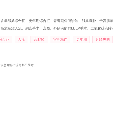
、多囊卵巢综合征、更年期综合征、青春期保健诊治，卵巢囊肿、子宫肌
高危疑难人流、刮宫手术；宫颈、外阴疾病的LEEP手术、二氧化碳点阵
综合征
人流
宫腔镜
宫腔粘连
更年期
月经失调
，信息可能出现更新不及时。