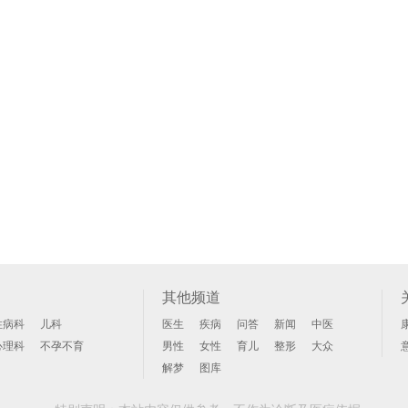
其他频道
性病科
儿科
医生
疾病
问答
新闻
中医
心理科
不孕不育
男性
女性
育儿
整形
大众
解梦
图库