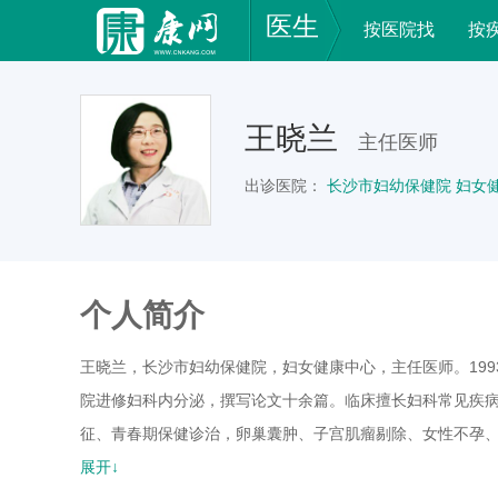
医生
按医院找
按
王晓兰
主任医师
出诊医院：
长沙市妇幼保健院 妇女
个人简介
王晓兰，长沙市妇幼保健院，妇女健康中心，主任医师。199
院进修妇科内分泌，撰写论文十余篇。临床擅长妇科常见疾
征、青春期保健诊治，卵巢囊肿、子宫肌瘤剔除、女性不孕
颈、外阴疾病的LEEP手术、二氧化碳点阵激光。
展开↓