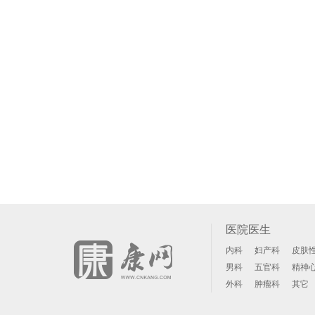
医院医生
内科
妇产科
皮肤
男科
五官科
精神
外科
肿瘤科
其它