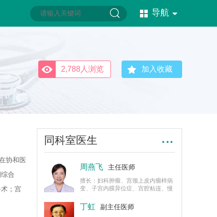
导航
2,788人浏览
加入收藏
同科室医生
年在协和医
周燕飞
主任医师
期综合
擅长：妇科肿瘤、宫颈上皮内瘤样病
手术；宫
变、子宫内膜异位症、宫腔粘连、慢
性盆腔炎性、子宫脱垂、尿失禁、性
功能障碍等盆底功能障碍性疾病防
丁虹
副主任医师
治。妇科良、恶性肿瘤，妇科微创