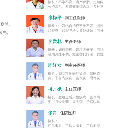
（阴式全子宫切除术及子宫肌瘤剔除
擅长：不孕不育、流产保胎、生殖内
术）、宫腔镜、腹腔镜、疑难计划生
分泌紊乱、多囊卵巢综合症、各种不
育手术。
良孕产史、先兆流产、自然流产、稽
留流产、胎停育、死胎、胎儿宫内生
张梅平
副主任医师
长受限、“试管婴儿”反复着床失败、
瘤剔除、
抗磷脂综合征及不明原因的不育症，
擅长：中西结合治疗不孕不育、慢性
在预防妊娠并发症、合并症（高血
盆腔炎，盆腔包块，异位妊娠，内分
激光。
压、糖尿病）及血栓性疾病等。
泌失调及妇科疑难杂症的诊治，擅长
宫腔镜检查及宫腔镜下异物取出、宫
李爱林
主任医师
腔粘连分离以及各种复杂人工流产、
疑难取环等计划生育手术、宫颈、外
擅长：妇科肿瘤、妇科内分泌、围绝
阴疾病的LEEP手术、海扶术、二氧
经期月经不调、激素替代疗法、女性
化碳点阵激光手术。
不孕、子宫内膜异位症、流产保胎、
宫颈病变防治、女性慢性炎症疾病的
周红女
副主任医师
诊断与治疗，微创手术、盆底障碍性
疾病的保守治疗。
擅长：妇女常见病的诊治，如阴道
炎、子宫内膜炎、宫颈炎、附件炎、
卵巢囊肿等，以及围绝经期妇女的保
健，包括月经过多、月经量少、月经
祖月娥
主任医师
失调、月经不调等。
擅长：生殖道感染性疾病、宫颈病
变、月经失调、尿失禁、子宫脱垂、
盆底障碍性疾病等妇科常见疾病的诊
断和治疗；妇女各期保健，青春期、
张青
住院医师
生育期、更年期生殖健康、性保健，
避孕咨询指导等。
擅长：
产后出血、产后大出血、产后血瘀、