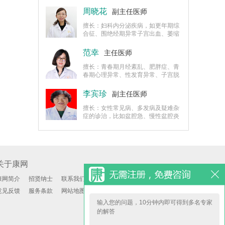
产后风湿等产后的康复治疗，以及子
宫脱垂、子宫破裂、子宫肌瘤、子宫
周晓花
副主任医师
腺肌病的诊治。
擅长：妇科内分泌疾病，如更年期综
合征、围绝经期异常子宫出血、萎缩
性阴道炎、月经失调、多囊卵巢综合
征、高泌乳素血症等。
范幸
主任医师
擅长：青春期月经紊乱、肥胖症、青
春期心理异常、性发育异常、子宫脱
垂、尿失禁、月经过多、子宫畸形、
宫腔粘连、子宫内膜息肉、黏膜下子
李宾珍
副主任医师
宫肌瘤、宫颈癌前病变治疗。
擅长：女性常见病、多发病及疑难杂
症的诊治，比如盆腔急、慢性盆腔炎
诊治、生殖道急慢性炎症、复发性阴
道炎及性传播性疾病诊治。
关于康网
康网简介
招贤纳士
联系我们
意见反馈
服务条款
网站地图