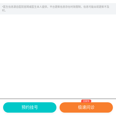
*医生信息源自医院官网或医生本人提供，平台更新信息存在时效限制，信息可能出现更新不及
时。
回复快
网上有害信息举报专区
关于我们
预约挂号
极速问诊
Copyright ©
2026
中华康网 版权所有