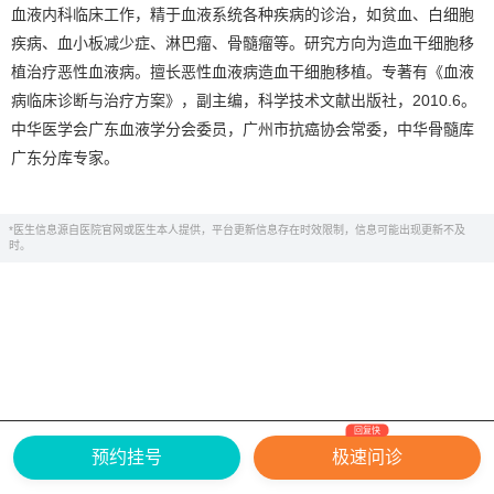
血液内科临床工作，精于血液系统各种疾病的诊治，如贫血、白细胞
疾病、血小板减少症、淋巴瘤、骨髓瘤等。研究方向为造血干细胞移
植治疗恶性血液病。擅长恶性血液病造血干细胞移植。专著有《血液
病临床诊断与治疗方案》，副主编，科学技术文献出版社，2010.6。
中华医学会广东血液学分会委员，广州市抗癌协会常委，中华骨髓库
广东分库专家。
*医生信息源自医院官网或医生本人提供，平台更新信息存在时效限制，信息可能出现更新不及
时。
回复快
网上有害信息举报专区
关于我们
预约挂号
极速问诊
Copyright ©
2026
中华康网 版权所有