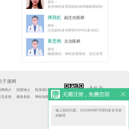
研究，参
擅长：
各种神经发育障碍疾病和睡眠障碍疾
病的诊疗，近年来集中进行了神经发
育障碍儿童睡眠和认知功能相关性探
傅燕虹
副主任医师
索。
擅长：
注意缺陷多动障碍/ADHD(多动症)、
智力发育障碍、孤独症谱系障碍、特
殊学习障碍、抽动障碍、痴呆、失眠
黄思艳
主治医师
障碍、嗜睡障碍、发作性睡病、睡眠
呼吸障碍、异态睡眠（梦游症等）、
擅长：
遗尿症、抑郁障碍、焦虑障碍等认
睡眠障碍、神经发育障碍、语言发育
知、睡眠障碍的诊治
迟缓、语言障碍、失语等疾病的诊
治。
关于康网
康网简介
招贤纳士
联系我们
意见反馈
服务条款
网站地图