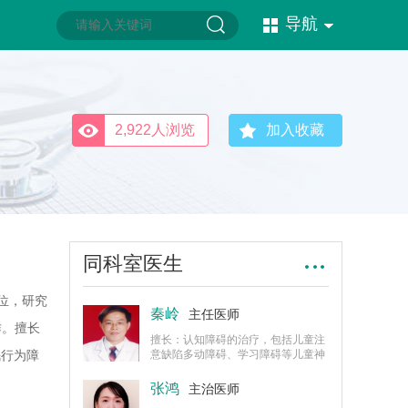
导航
2,922人浏览
加入收藏
同科室医生
位，研究
秦岭
主任医师
作。擅长
擅长：认知障碍的治疗，包括儿童注
眠行为障
意缺陷多动障碍、学习障碍等儿童神
经发育障碍，以及成人继发性认知功
原发性失
能障碍，对于睡眠障碍也有丰富的经
张鸿
主治医师
验。