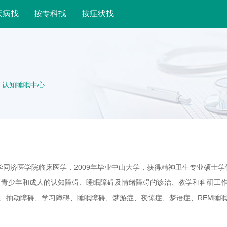
疾病找
按专科找
按症状找
 认知睡眠中心
学同济医学院临床医学，2009年毕业中山大学，获得精神卫生专业硕士学
童青少年和成人的认知障碍、睡眠障碍及情绪障碍的诊治、教学和科研工
碍、抽动障碍、学习障碍、睡眠障碍、梦游症、夜惊症、梦语症、REM睡
等认知、睡眠障碍的诊治。主持广西卫生厅自筹课题《重复经颅磁刺激对