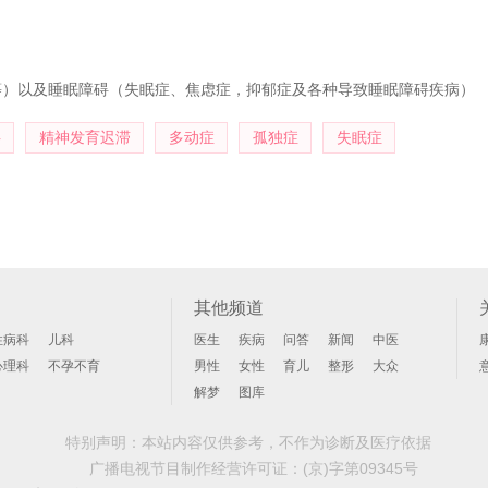
估系统对ADHD儿童临床诊疗价值的研究。参与多项国家及省级科研项目
等）以及睡眠障碍（失眠症、焦虑症，抑郁症及各种导致睡眠障碍疾病）
碍
精神发育迟滞
多动症
孤独症
失眠症
其他频道
性病科
儿科
医生
疾病
问答
新闻
中医
心理科
不孕不育
男性
女性
育儿
整形
大众
解梦
图库
特别声明：本站内容仅供参考，不作为诊断及医疗依据
广播电视节目制作经营许可证：
(京)字第09345号