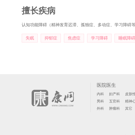
眠患者认知功能的影响研究》，以及完成了DN：CAS认知评
擅长疾病
与发表论文7篇，中华系列核心期刊2篇，SCI收录论文1篇。
认知功能障碍（精神发育迟滞、孤独症、多动症、学习障碍
失眠
抑郁症
焦虑症
学习障碍
睡眠障
医院医生
内科
妇产科
皮肤
男科
五官科
精神
外科
肿瘤科
其它