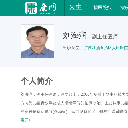
医生
按医院找
按
刘海润
副主任医师
出诊医院：
广西壮族自治区人民医院
个人简介
刘海润，副主任医师，医学硕士，2006年毕业于华中科技大
方向为儿童青少年及成人情绪障碍的临床诊治。主要从事儿
注意缺陷多动障碍(多动症)、智力发育迟滞、孤独症谱系障
碍、遗尿症、发作性睡病、不宁腿综合征、抑郁症、焦虑症
展开↓