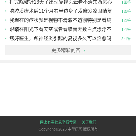
打完除皱针13天了出现复视头晕看不清东西恶心
1回答
想吐有没有缓解的
脑胶质瘤术后11个月右半边身子发麻发凉眼睛复
1回答
视
我现在的症状就是视物不清澈不透彻特别是看纯
1回答
色的物体感觉有层花影隔着，眼花，混浊，重影复
眼睛在阳光下看天空或者看墙面无数白点漂浮不
1回答
视，看灯光有一
定眼花模糊夜盲复视重影，重影是全面的，看灯光
您好医生，颅神经炎引起的复视多久可以治愈吗
3回答
周围有模糊的一
更多精彩问答
网上有害信息举报专区
关于我们
Copyright ©
2026
中华康网 版权所有