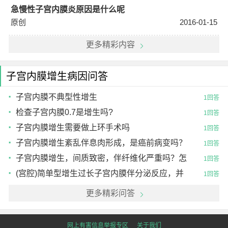
急慢性子宫内膜炎原因是什么呢
原创
2016-01-15
更多精彩内容
子宫内膜增生病因问答
子宫内膜不典型性增生
1回答
检查子宫内膜0.7是增生吗?
1回答
子宫内膜增生需要做上环手术吗
1回答
子宫内膜增生紊乱伴息肉形成，是癌前病变吗？
1回答
怎么治疗
子宫内膜增生，间质致密，伴纤维化严重吗？怎
1回答
么治疗？
(宫腔)简单型增生过长子宫内膜伴分泌反应，并
1回答
伴复杂
更多精彩问答
网上有害信息举报专区
关于我们