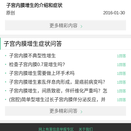
子宫内膜增生的介绍和症状
原创
2016-01-30
更多精彩内容
子宫内膜增生症状问答
子宫内膜不典型性增生
1回答
检查子宫内膜0.7是增生吗?
1回答
子宫内膜增生需要做上环手术吗
1回答
子宫内膜增生紊乱伴息肉形成，是癌前病变吗？
1回答
怎么治疗
子宫内膜增生，间质致密，伴纤维化严重吗？怎
1回答
么治疗？
(宫腔)简单型增生过长子宫内膜伴分泌反应，并
1回答
伴复杂
更多精彩问答
网上有害信息举报专区
关于我们