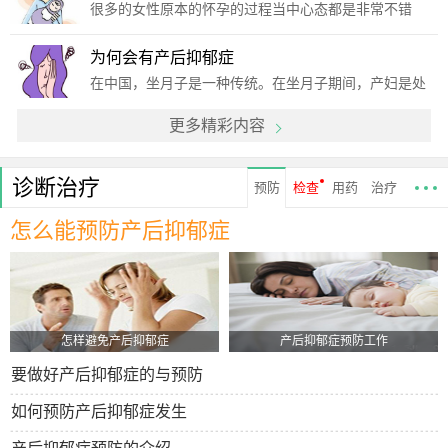
就让我们一起来了解一下它的相关内容吧。一、生物学
很多的女性原本的怀孕的过程当中心态都是非常不错
因素1、
的，但是怀孕了之后发现了很多事情都不会原本想的那
样子，出现了产后抑郁症，这个时候患者的症状大部分
为何会有产后抑郁症
都是比较低弱的，在生活当中经常会感到无精打采、郁
在中国，坐月子是一种传统。在坐月子期间，产妇是处
郁寡欢等，
于一个封闭的环境的。很多产妇在这个时候，也就会出
更多精彩内容
现一些心理疾病，这是让产妇很痛苦的一件事情，也是
让产妇的家人朋友十分担忧的。那么，到底是为什么会
有产后抑
诊断治疗
预防
检查
用药
治疗
怎么能预防产后抑郁症
怎样避免产后抑郁症
产后抑郁症预防工作
要做好产后抑郁症的与预防
如何预防产后抑郁症发生