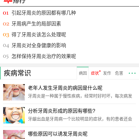
引起牙周炎的原因都有哪几种
牙周病产生的局部因素
得了牙周炎该怎么处理呢
牙周炎对全身健康的影响
怎样保持牙周炎治疗的效果呢
疾病常识
病因
症状
发作
危害
老年人发生牙周炎的病因是什么呢
牙周炎是一种属于慢性疾病，经常时好时坏，每次病发
都特别折磨患者，有时候疼的连饭都吃不了，而且还特
别影响人的心情。而且生活还有不少老年人也容易发生
分析牙周炎形成的原因有哪些?
此病，这对于他们来说是最痛苦的，还严重影响身体健
牙龈出血是牙周病一个比较明显的症状，有的患者还会
康，因此
因为患有牙周病出血了牙齿松动的现象，那么对于牙周
病，形成的原因到底是什么了？是不是因为没有按照正
哪些原因可以诱发牙周炎呢