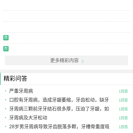
荐
荐
更多精彩内容
精彩问答
严重牙周病
1回答
口腔有牙周病，造成牙龈萎缩，牙齿松动，缺牙
1回答
多
牙周病三颗前牙牙结石很多厚，压迫了牙龈，如
1回答
果清楚可
牙周病及大牙松动
1回答
28岁男牙周病导致牙齿脱落多颗，牙槽骨重度吸
1回答