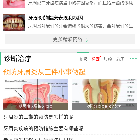
确的刷牙方法去刷牙了？让我来揭晓答案吧！牙周炎形
牙周炎在牙齿疾病当中的病因复杂，而且给牙齿的健康
成的原因
带来了极严重的伤害，也因此会困扰患者的日常生活，
我们应当清楚的认识牙周炎的知识，必须要将此病的诱
牙周炎的临床表现和病因
发因素关注起来，来了解一下诱发牙周炎出现的原因会
牙周炎对我们的牙会造成的很大的伤害，会对我们的生
有哪些呢
活有着严重的影响，那么大家也清楚把，牙周病是发生
更多精彩内容
在牙龈、牙周膜及牙槽骨等牙齿支持组织的一种慢性、
进行性破坏的疾病，可影响到多数牙齿甚至整口牙齿。
本病早期
诊断治疗
预防
检查
用药
治疗
预防牙周炎从三件小事做起
糖尿病人警惕牙周炎
预防牙周炎的8个妙招
牙周炎的三期的预防是怎样的呢
牙周炎疾病的预防措施主要有哪些呢