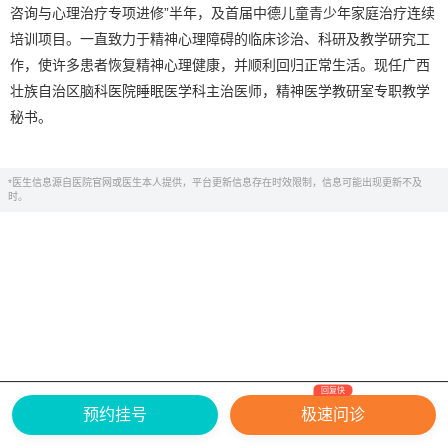
咨询与心理治疗专项进修”半年，及首届中德儿童青少年家庭治疗连续
培训项目。一直致力于精神心理障碍的临床诊治、科研及教学研究工
作，使许多患者恢复精神心理健康，并顺利回归正常生活。现任广西
壮族自治区脑科医院睡眠医学科主治医师，精神医学教研室专职教学
秘书。
*医生信息源自医院官网或医生本人提供，平台更新信息存在时效限制，信息可能出现更新不及
时。
回复快
网上有害信息举报专区
关于我们
预约挂号
极速问诊
Copyright ©
2026
中华康网 版权所有