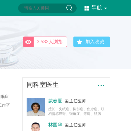
导航
3,532人浏览
加入收藏
同科室医生
失眠症、
蒙春夏
副主任医师
工作至
擅长：失眠症、抑郁症、焦虑症、双
相情感障碍、强迫症、癔病、疑病
症、躯体化障碍等精神心理疾病。
林国华
副主任医师