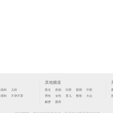
其他频道
性病科
儿科
医生
疾病
问答
新闻
中医
心理科
不孕不育
男性
女性
育儿
整形
大众
解梦
图库