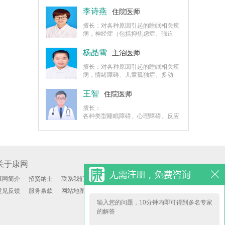
病、不宁腿综合征、抑郁症、焦虑症
等认知、睡眠障碍的诊治。
李诗燕
住院医师
擅长：对各种原因引起的睡眠相关疾
病，神经症（包括抑焦虑症、强迫
症、恐惧症、躯体形式障碍等）、精
神分裂症、心境障碍（包括躁狂症、
杨晶雪
主治医师
抑郁症、双相障碍）的诊治以及心理
障碍的早期干预及治疗。
擅长：对各种原因引起的睡眠相关疾
病，情绪障碍、儿童孤独症、多动
症，焦虑、抑郁症、神经官能症等疾
病、精神分裂症、心境障碍（包括躁
王智
住院医师
狂症、抑郁症、双相障碍）的诊治以
及心理障碍的早期干预及治疗。
擅长：
各种类型睡眠障碍、心理障碍、反应
性精神障碍的诊治，尤其在失眠症、
抑郁症、焦虑症、恐怖症、强迫症、
疑病症等疾病的诊断治疗。
关于康网
康网简介
招贤纳士
联系我们
意见反馈
服务条款
网站地图