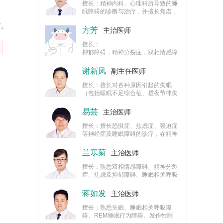
擅长：精神内科、心理科所导致的睡
眠障碍的诊断与治疗，并擅长焦虑，
抑郁等疾病的诊治。
疗。
方芳
主治医师
擅长：
抑郁障碍，精神分裂症，双相情感障
碍，儿童期精神情绪障碍等疾病的诊
治。
谢新凤
副主任医师
擅长：擅长对各种原因引起的失眠
（包括睡眠不足综合征、昼夜节律失
调性睡眠障碍、发作性睡病、睡行症
等）、神经症（包括抑焦虑症、强迫
易芸
主治医师
症、恐惧症、躯体形式障碍等）、精
神分裂症、心境障碍（包括躁狂症、
擅长：擅长恐惧症、焦虑症、强迫症
抑郁症、双相障碍）、儿童精神心理
等神经症及睡眠障碍的诊疗，在精神
问题（包括儿童情绪障碍、儿童多动
分裂症、心境障碍、儿童青少年心理
症）的诊治以及儿童、青少年各种心
行为及情绪障碍诊疗上也有一定经
兰寒菊
主治医师
理障碍的早期干预及治疗。
验。
擅长：熟悉双相情感障碍、精神分裂
症、焦虑及抑郁障碍、睡眠相关呼吸
障碍、REM睡眠行为障碍、发作性睡
病等疾病的诊治。
蒋如发
主治医师
擅长：熟悉失眠、睡眠相关呼吸障
碍、REM睡眠行为障碍、发作性睡