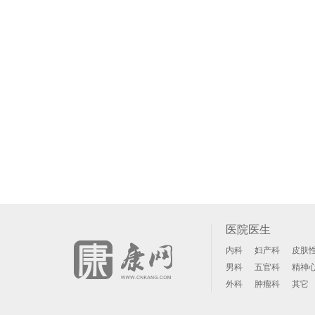
医院医生
内科
妇产科
皮肤
男科
五官科
精神
外科
肿瘤科
其它