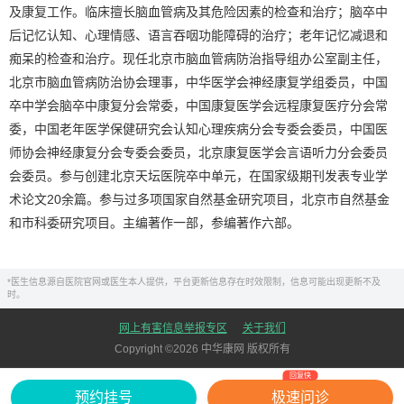
及康复工作。临床擅长脑血管病及其危险因素的检查和治疗；脑卒中
后记忆认知、心理情感、语言吞咽功能障碍的治疗；老年记忆减退和
痴呆的检查和治疗。现任北京市脑血管病防治指导组办公室副主任，
北京市脑血管病防治协会理事，中华医学会神经康复学组委员，中国
卒中学会脑卒中康复分会常委，中国康复医学会远程康复医疗分会常
委，中国老年医学保健研究会认知心理疾病分会专委会委员，中国医
师协会神经康复分会专委会委员，北京康复医学会言语听力分会委员
会委员。参与创建北京天坛医院卒中单元，在国家级期刊发表专业学
术论文20余篇。参与过多项国家自然基金研究项目，北京市自然基金
和市科委研究项目。主编著作一部，参编著作六部。
*医生信息源自医院官网或医生本人提供，平台更新信息存在时效限制，信息可能出现更新不及
时。
网上有害信息举报专区
关于我们
Copyright ©
2026
中华康网 版权所有
回复快
预约挂号
极速问诊